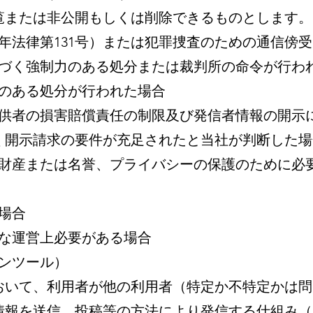
覧または非公開もしくは削除できるものとします。
3年法律第131号）または犯罪捜査のための通信傍受
基づく強制力のある処分または裁判所の命令が行わ
力のある処分が行われた場合
供者の損害賠償責任の制限及び発信者情報の開示に
づく開示請求の要件が充足されたと当社が判断した
、財産または名誉、プライバシーの保護のために必
場合
切な運営上必要がある場合
ンツール）
において、利用者が他の利用者（特定か不特定かは
情報を送信、投稿等の方法により発信する仕組み（